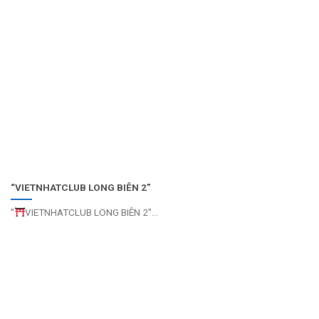
“VIETNHATCLUB LONG BIÊN 2”
"
VIETNHATCLUB LONG BIÊN 2"...