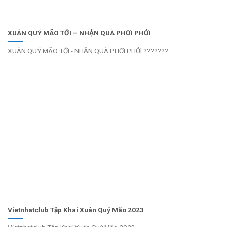
XUÂN QUÝ MÃO TỚI – NHẬN QUÀ PHƠI PHỚI
XUÂN QUÝ MÃO TỚI - NHẬN QUÀ PHƠI PHỚI ??????? ...
Vietnhatclub Tập Khai Xuân Quý Mão 2023