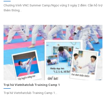
Chương trình VNC Summer Camp/Ngọc vừng 3 ngày 2 đêm: Cần hỗ trợ
thêm thông...
Trại hè Vietnhatclub Training Camp 1
Trại hè Vietnhatclub Training Camp 1...