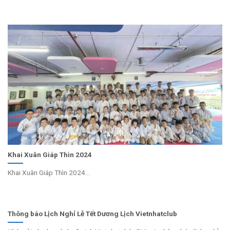
Khai Xuân Giáp Thìn 2024
Khai Xuân Giáp Thìn 2024...
Thông báo Lịch Nghỉ Lễ Tết Dương Lịch Vietnhatclub