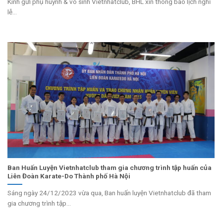
Kính gửi phụ huynh & võ sinh Vietnhatclub, BHL xin thông báo lịch nghỉ
lễ...
Ban Huấn Luyện Vietnhatclub tham gia chương trình tập huấn của
Liên Đoàn Karate-Do Thành phố Hà Nội
Sáng ngày 24/12/2023 vừa qua, Ban huấn luyện Vietnhatclub đã tham
gia chương trình tập...