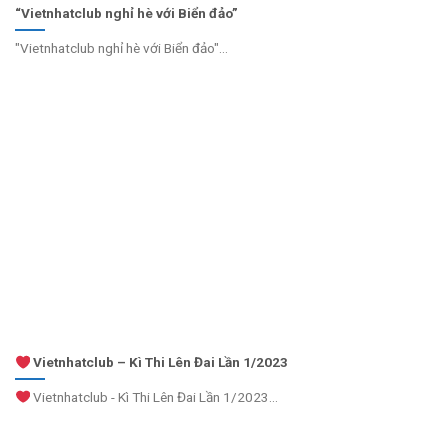
“Vietnhatclub nghỉ hè với Biển đảo”
"Vietnhatclub nghỉ hè với Biển đảo"...
Vietnhatclub – Kì Thi Lên Đai Lần 1/2023
Vietnhatclub - Kì Thi Lên Đai Lần 1/2023...