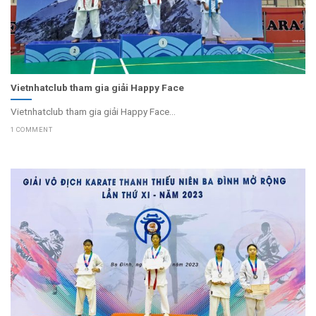
Vietnhatclub tham gia giải Happy Face
Vietnhatclub tham gia giải Happy Face...
1 COMMENT