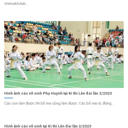
Vietnahtclub...
Hình ảnh các võ sinh Phụ Huynh tại Kì thi Lên đai lần 2/2023
Các con làm được thì bố mẹ cũng làm được. Các bố mẹ ơi, đừng...
Hình ảnh các võ sinh tại Kì thi Lên đai lần 2/2023