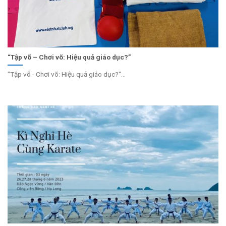
“Tập võ – Chơi võ: Hiệu quả giáo dục?”
"Tập võ - Chơi võ: Hiệu quả giáo dục?"...