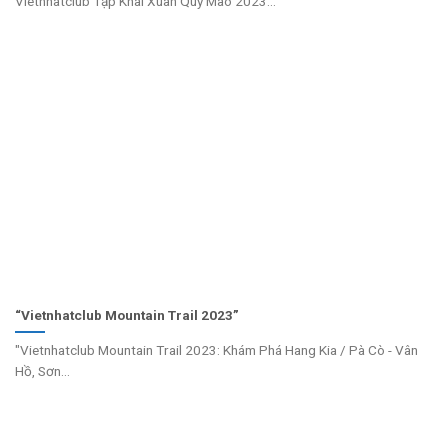
Vietnhatclub Tập Khai Xuân Quý Mão 2023...
“Vietnhatclub Mountain Trail 2023”
"Vietnhatclub Mountain Trail 2023: Khám Phá Hang Kia / Pà Cò - Vân
Hồ, Sơn...