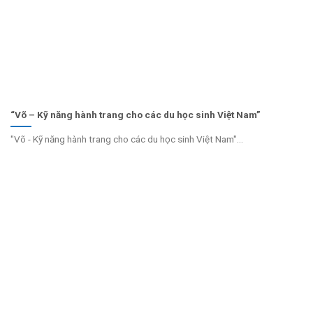
“Võ – Kỹ năng hành trang cho các du học sinh Việt Nam”
"Võ - Kỹ năng hành trang cho các du học sinh Việt Nam"...