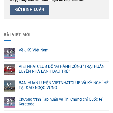
BÀI VIẾT MỚI
Về JKS Việt Nam
08
Th7
VIETNHATCLUB ĐỒNG HÀNH CÙNG “TRẠI HUẤN
04
LUYỆN NHÀ LÃNH ĐẠO TRẺ”
Th7
BAN HUẤN LUYỆN VIETNHATCLUB VÀ KỲ NGHỈ HÈ
04
TẠI ĐẢO NGỌC VỪNG
Th7
Chương trình Tập huấn và Thi Chứng chỉ Quốc tế
30
Karatedo
Th6