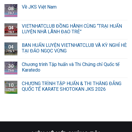
Về JKS Việt Nam
08
Th7
VIETNHATCLUB ĐỒNG HÀNH CÙNG “TRẠI HUẤN
04
LUYỆN NHÀ LÃNH ĐẠO TRẺ”
Th7
BAN HUẤN LUYỆN VIETNHATCLUB VÀ KỲ NGHỈ HÈ
04
TẠI ĐẢO NGỌC VỪNG
Th7
Chương trình Tập huấn và Thi Chứng chỉ Quốc tế
30
Karatedo
Th6
CHƯƠNG TRÌNH TẬP HUẤN & THI THĂNG ĐẲNG
10
QUỐC TẾ KARATE SHOTOKAN JKS 2026
Th6