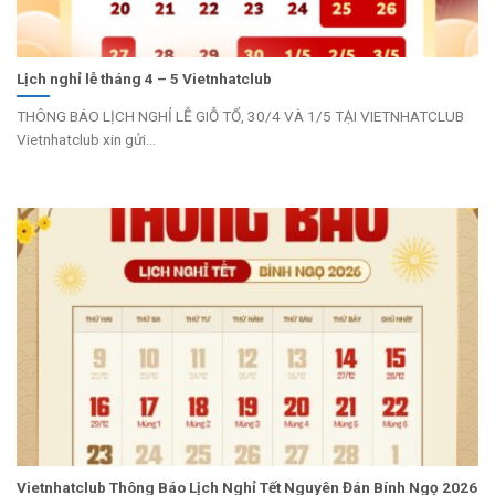
Lịch nghỉ lễ tháng 4 – 5 Vietnhatclub
THÔNG BÁO LỊCH NGHỈ LỄ GIỖ TỔ, 30/4 VÀ 1/5 TẠI VIETNHATCLUB
Vietnhatclub xin gửi...
Vietnhatclub Thông Báo Lịch Nghỉ Tết Nguyên Đán Bính Ngọ 2026