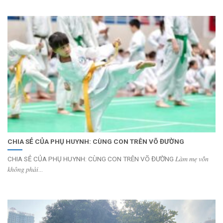
CHIA SẺ CỦA PHỤ HUYNH: CÙNG CON TRÊN VÕ ĐƯỜNG
CHIA SẺ CỦA PHỤ HUYNH: CÙNG CON TRÊN VÕ ĐƯỜNG 𝐿𝑎̀𝑚 𝑚𝑒̣ 𝑣𝑜̂́𝑛
𝑘ℎ𝑜̂𝑛𝑔 𝑝ℎ𝑎̉𝑖...