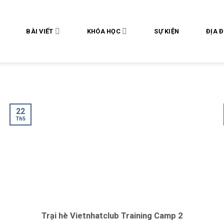
BÀI VIẾT
KHÓA HỌC
SỰ KIỆN
ĐỊA 
22
Th5
Trại hè Vietnhatclub Training Camp 2