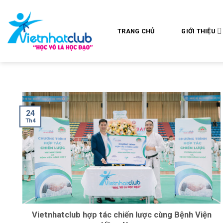
Skip
to
content
TRANG CHỦ
GIỚI THIỆU
24
Th4
Vietnhatclub hợp tác chiến lược cùng Bệnh Viện