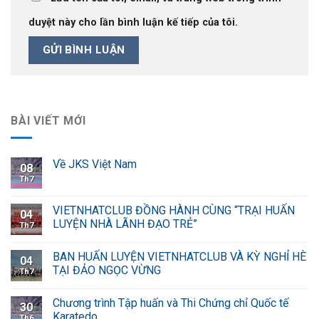
duyệt này cho lần bình luận kế tiếp của tôi.
BÀI VIẾT MỚI
Về JKS Việt Nam
08
Th7
VIETNHATCLUB ĐỒNG HÀNH CÙNG “TRẠI HUẤN
04
LUYỆN NHÀ LÃNH ĐẠO TRẺ”
Th7
BAN HUẤN LUYỆN VIETNHATCLUB VÀ KỲ NGHỈ HÈ
04
TẠI ĐẢO NGỌC VỪNG
Th7
Chương trình Tập huấn và Thi Chứng chỉ Quốc tế
30
Karatedo
Th6