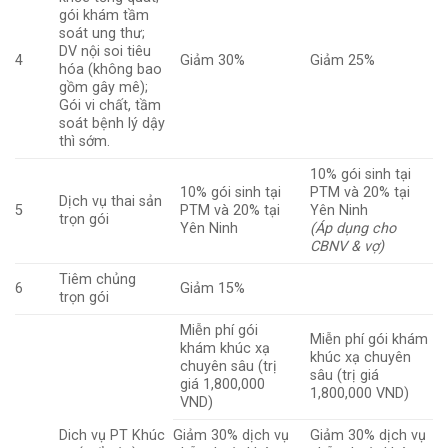
gói khám tầm
soát ung thư;
DV nội soi tiêu
4
Giảm 30%
Giảm 25%
hóa (không bao
gồm gây mê);
Gói vi chất, tầm
soát bệnh lý dậy
thì sớm.
10% gói sinh tại
10% gói sinh tại
PTM và 20% tại
Dịch vụ thai sản
5
PTM và 20% tại
Yên Ninh
trọn gói
Yên Ninh
(Áp dụng cho
CBNV & vợ)
Tiêm chủng
6
Giảm 15%
trọn gói
Miễn phí gói
Miễn phí gói khám
khám khúc xạ
khúc xạ chuyên
chuyên sâu (trị
sâu (trị giá
giá 1,800,000
1,800,000 VND)
VND)
Dich vụ PT Khúc
Giảm 30% dịch vụ
Giảm 30% dịch vụ