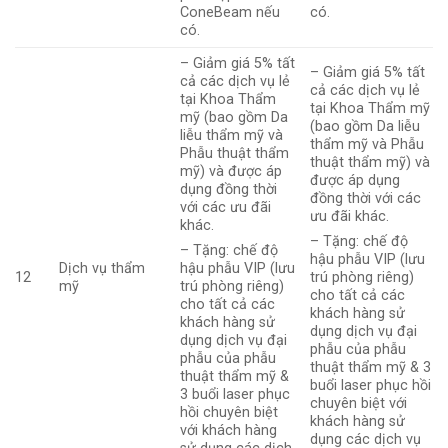
ConeBeam nếu
có.
có.
– Giảm giá 5% tất
– Giảm giá 5% tất
cả các dịch vụ lẻ
cả các dịch vụ lẻ
tại Khoa Thẩm
tại Khoa Thẩm mỹ
mỹ (bao gồm Da
(bao gồm Da liễu
liễu thẩm mỹ và
thẩm mỹ và Phẫu
Phẫu thuật thẩm
thuật thẩm mỹ) và
mỹ) và được áp
được áp dụng
dụng đồng thời
đồng thời với các
với các ưu đãi
ưu đãi khác.
khác.
– Tặng: chế độ
– Tặng: chế độ
hậu phẫu VIP (lưu
Dịch vụ thẩm
hậu phẫu VIP (lưu
12
trú phòng riêng)
mỹ
trú phòng riêng)
cho tất cả các
cho tất cả các
khách hàng sử
khách hàng sử
dụng dịch vụ đại
dụng dịch vụ đại
phẫu của phẫu
phẫu của phẫu
thuật thẩm mỹ & 3
thuật thẩm mỹ &
buổi laser phục hồi
3 buổi laser phục
chuyên biệt với
hồi chuyên biệt
khách hàng sử
với khách hàng
dụng các dịch vụ