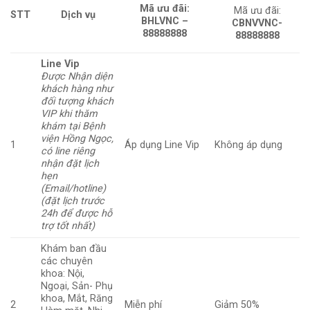
Mã ưu đãi:
Mã ưu đãi:
Dịch vụ
STT
BHLVNC –
CBNVVNC-
88888888
88888888
Line Vip
Được Nhận diện
khách hàng như
đối tượng khách
VIP khi thăm
khám tại Bệnh
viện Hồng Ngọc,
1
Áp dụng Line Vip
Không áp dụng
có line riêng
nhận đặt lịch
hẹn
(Email/hotline)
(đặt lịch trước
24h để được hỗ
trợ tốt nhất)
Khám ban đầu
các chuyên
khoa: Nội,
Ngoại, Sản- Phụ
khoa, Mắt, Răng
2
Miễn phí
Giảm 50%