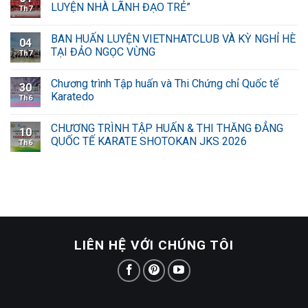
LUYỆN NHÀ LÃNH ĐẠO TRẺ”
Th7
BAN HUẤN LUYỆN VIETNHATCLUB VÀ KỲ NGHỈ HÈ
04
TẠI ĐẢO NGỌC VỪNG
Th7
Chương trình Tập huấn và Thi Chứng chỉ Quốc tế
30
Karatedo
Th6
CHƯƠNG TRÌNH TẬP HUẤN & THI THĂNG ĐẲNG
10
QUỐC TẾ KARATE SHOTOKAN JKS 2026
Th6
LIÊN HỆ VỚI CHÚNG TÔI