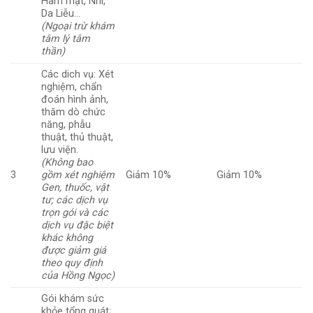
Hàm mặt, Nhi,
Da Liễu…
(Ngoại trừ khám
tâm lý tâm
thần)
Các dich vụ: Xét
nghiệm, chẩn
đoán hình ảnh,
thăm dò chức
năng, phẫu
thuật, thủ thuật,
lưu viện.
(Không bao
3
gồm xét nghiệm
Giảm 10%
Giảm 10%
Gen, thuốc, vật
tư; các dịch vụ
trọn gói và các
dịch vụ đặc biệt
khác không
được giảm giá
theo quy định
của Hồng Ngọc)
Gói khám sức
khỏe tổng quát;