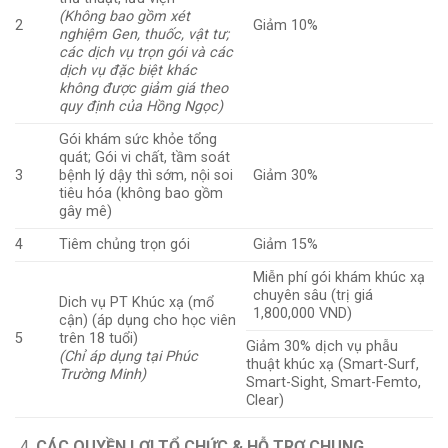
(Không bao gồm xét
2
Giảm 10%
nghiệm Gen, thuốc, vật tư;
các dịch vụ trọn gói và các
dịch vụ đặc biệt khác
không được giảm giá theo
quy định của Hồng Ngọc)
Gói khám sức khỏe tổng
quát; Gói vi chất, tầm soát
3
bệnh lý dậy thì sớm, nội soi
Giảm 30%
tiêu hóa (không bao gồm
gây mê)
4
Tiêm chủng trọn gói
Giảm 15%
Miễn phí gói khám khúc xạ
chuyên sâu (trị giá
Dich vụ PT Khúc xạ (mổ
1,800,000 VND)
cận) (áp dụng cho học viên
5
trên 18 tuổi)
Giảm 30% dịch vụ phẫu
(Chỉ áp dụng tại Phúc
thuật khúc xạ (Smart-Surf,
Trường Minh)
Smart-Sight, Smart-Femto,
Clear)
CÁC QUYỀN LỢI TỔ CHỨC & HỖ TRỢ CHUNG