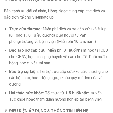
Bên cạnh ưu đãi cá nhân, Hồng Ngọc cung cấp các dịch vụ
bảo trợ y tế cho Vietnhatclub:
Trực cứu thương:
Miễn phí dịch vụ xe cấp cứu và ê-kíp
(01 bác sĩ, 01 điều dưỡng) đưa người từ văn
phòng/trường về bệnh viện (Miễn phí
10 lần/năm
).
Đào tạo sơ cấp cứu:
Miễn phí
01 buổi/năm học
tại CLB
cho CBNV, học sinh, phụ huynh về các chủ đề: Đuối nước,
bỏng, hóc dị vật, tai nạn….
Bảo trợ sự kiện:
Tài trợ trực cấp cứu/xe cứu thương cho
các hội thao, hoạt động ngoại khóa quy mô lớn của võ
đường.
Hội thảo sức khỏe:
Tổ chức từ
1-5 buổi/năm
tư vấn
sức khỏe hoặc tham quan hướng nghiệp tại bệnh viện.
ĐIỀU KIỆN ÁP DỤNG & THÔNG TIN LIÊN HỆ