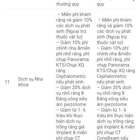
thường quy
quy
– Miễn phí khám
răng và giảm 10%
– Miễn phí khám
các dịch vụ phát
răng và giảm 10%
sinh (Ngoại trừ
các dịch vụ phát
thuốc vật tư)
sinh (Ngoại trừ
– Giảm 10% phí
thuốc vật tư)
chỉnh nha &miễn
– Giảm 10% phí
phí nhổ răng, phí
chỉnh nha &miễn
chụp Panorama
phí nhổ răng, phí
KTS/Chụp XQ
chụp Panorama
răng
KTS/Chụp XQ răng
Cephalometric
Cephalometric
Dịch vụ Nha
11
nếu phát sinh.
nếu phát sinh.
khoa
– Giảm 20% dịch
– Giảm 20% dịch
vụ nhổ răng 8
vụ nhổ răng 8
Bằng sóng siêu
Bằng sóng siêu
âm piezotome
âm piezotome
– Giảm từ 1- 6
– Giảm từ 1- 6
triệu khi thực
triệu khi thực hiện
hiện dịch vụ
dịch vụ trồng răng
trồng răng giả
giả Implant & miễn
Implant & miễn
phí chụp CT
phí chụp CT
ConeBeam nếu