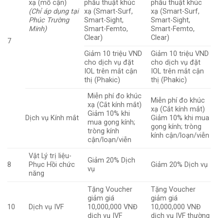
xạ (mổ cận)
phẫu thuật khúc
phẫu thuật khúc
(Chỉ áp dụng tại
xạ (Smart-Surf,
xạ (Smart-Surf,
Phúc Trường
Smart-Sight,
Smart-Sight,
Minh)
Smart-Femto,
Smart-Femto,
Clear)
Clear)
7
Giảm 10 triệu VND
Giảm 10 triệu VND
cho dịch vụ đặt
cho dịch vụ đặt
IOL trên mắt cận
IOL trên mắt cận
thị (Phakic)
thị (Phakic)
Miễn phí đo khúc
Miễn phí đo khúc
xạ (Cắt kính mắt)
xạ (Cắt kính mắt)
Giảm 10% khi
Dịch vụ Kính mắt
Giảm 10% khi mua
mua gọng kính;
gọng kính; tròng
tròng kính
kính cận/loạn/viễn
cận/loạn/viễn
Vật Lý trị liệu-
Giảm 20% Dịch
8
Phục Hồi chức
Giảm 20% Dịch vụ
vụ
năng
Tặng Voucher
Tặng Voucher
giảm giá
giảm giá
10
Dịch vụ IVF
10,000,000 VNĐ
10,000,000 VNĐ
dịch vụ IVF
dịch vụ IVF thường