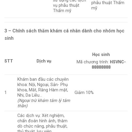
sử dụng các dịch
phẫu thuật Thẩm
vụ phẫu thuật
mỹ
Thẩm mỹ
3 – Chính sách thăm khám cá nhân dành cho nhóm học
sinh
Học sinh
STT
Dịch vụ
Mã chương trình:
HSVNC-
88888888
Khám ban đầu các chuyên
khoa: Nội, Ngoại, Sản- Phụ
khoa, Mắt, Răng Hàm mặt,
1
Giảm 10%
Nhi, Da Liễu…
(Ngoại trừ khám tâm lý tâm
thần)
Các dịch vụ: Xét nghiệm,
chẩn đoán hình ảnh, thăm
dò chức năng, phẫu thuật,
thủ thuật, lưu viện