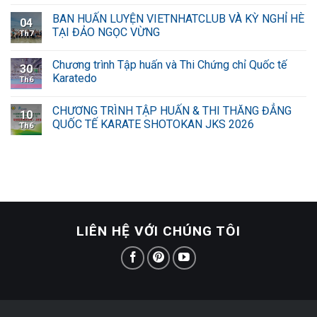
BAN HUẤN LUYỆN VIETNHATCLUB VÀ KỲ NGHỈ HÈ
04
TẠI ĐẢO NGỌC VỪNG
Th7
Chương trình Tập huấn và Thi Chứng chỉ Quốc tế
30
Karatedo
Th6
CHƯƠNG TRÌNH TẬP HUẤN & THI THĂNG ĐẲNG
10
QUỐC TẾ KARATE SHOTOKAN JKS 2026
Th6
LIÊN HỆ VỚI CHÚNG TÔI