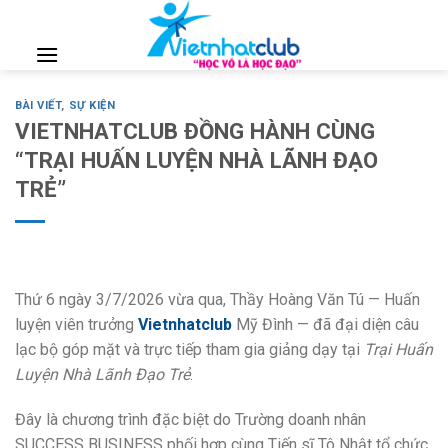
Skip
to
content
BÀI VIẾT
,
SỰ KIỆN
VIETNHATCLUB ĐỒNG HÀNH CÙNG
“TRẠI HUẤN LUYỆN NHÀ LÃNH ĐẠO
TRẺ”
Thứ 6 ngày 3/7/2026 vừa qua, Thầy Hoàng Văn Tú — Huấn
luyện viên trưởng
Vietnhatclub
Mỹ Đình — đã đại diện câu
lạc bộ góp mặt và trực tiếp tham gia giảng dạy tại
Trại Huấn
Luyện Nhà Lãnh Đạo Trẻ
.
Đây là chương trình đặc biệt do Trường doanh nhân
SUCCESS BUSINESS phối hợp cùng Tiến sĩ Tô Nhật tổ chức,