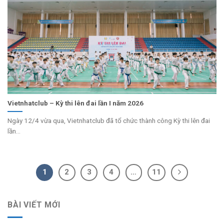
Vietnhatclub – Kỳ thi lên đai lần I năm 2026
Ngày 12/4 vừa qua, Vietnhatclub đã tổ chức thành công Kỳ thi lên đai
lần...
1
2
3
4
…
11
BÀI VIẾT MỚI