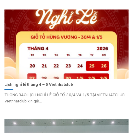
Lịch nghỉ lễ tháng 4 – 5 Vietnhatclub
THÔNG BÁO LỊCH NGHỈ LỄ GIỖ TỔ, 30/4 VÀ 1/5 TẠI VIETNHATCLUB
Vietnhatclub xin gửi...