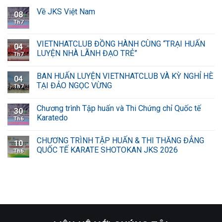
Về JKS Việt Nam
08
Th7
VIETNHATCLUB ĐỒNG HÀNH CÙNG “TRẠI HUẤN
04
LUYỆN NHÀ LÃNH ĐẠO TRẺ”
Th7
BAN HUẤN LUYỆN VIETNHATCLUB VÀ KỲ NGHỈ HÈ
04
TẠI ĐẢO NGỌC VỪNG
Th7
Chương trình Tập huấn và Thi Chứng chỉ Quốc tế
30
Karatedo
Th6
CHƯƠNG TRÌNH TẬP HUẤN & THI THĂNG ĐẲNG
10
QUỐC TẾ KARATE SHOTOKAN JKS 2026
Th6