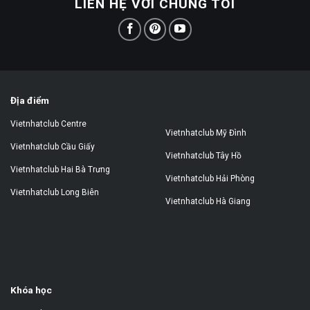
LIÊN HỆ VỚI CHÚNG TÔI
Địa điểm
Vietnhatclub Centre
Vietnhatclub Mỹ Đình
Vietnhatclub Cầu Giấy
Vietnhatclub Tây Hồ
Vietnhatclub Hai Bà Trưng
Vietnhatclub Hải Phòng
Vietnhatclub Long Biên
Vietnhatclub Hà Giang
Khóa học