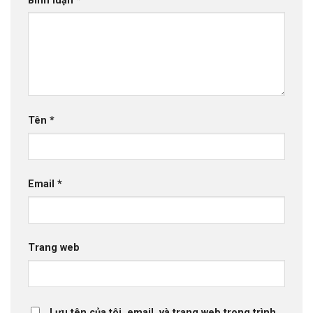
Bình luận
*
Tên
*
Email
*
Trang web
Lưu tên của tôi, email, và trang web trong trình