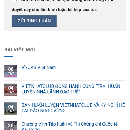
duyệt này cho lần bình luận kế tiếp của tôi.
BÀI VIẾT MỚI
Về JKS Việt Nam
08
Th7
VIETNHATCLUB ĐỒNG HÀNH CÙNG “TRẠI HUẤN
04
LUYỆN NHÀ LÃNH ĐẠO TRẺ”
Th7
BAN HUẤN LUYỆN VIETNHATCLUB VÀ KỲ NGHỈ HÈ
04
TẠI ĐẢO NGỌC VỪNG
Th7
Chương trình Tập huấn và Thi Chứng chỉ Quốc tế
30
Karatedo