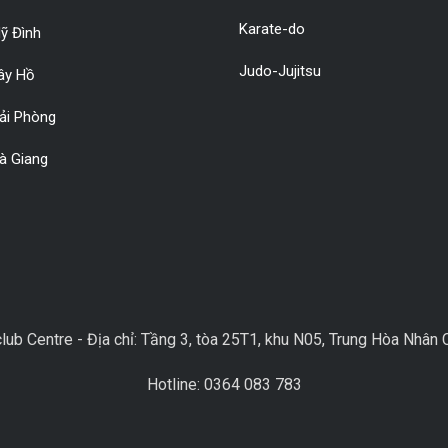
Karate-do
ỹ Đình
Judo-Jujitsu
Tây Hồ
Hải Phòng
à Giang
club Centre - Địa chỉ: Tầng 3, tòa 25T1, khu N05, Trung Hòa Nhâ
Hotline: 0364 083 783