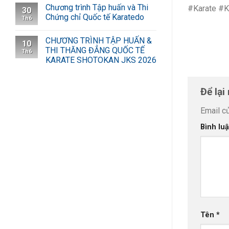
Chương trình Tập huấn và Thi
#Karate #K
30
Chứng chỉ Quốc tế Karatedo
Th6
CHƯƠNG TRÌNH TẬP HUẤN &
10
THI THĂNG ĐẲNG QUỐC TẾ
Th6
KARATE SHOTOKAN JKS 2026
Để lại
Email c
Bình lu
Tên
*