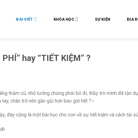
BÀI VIẾT
KHÓA HỌC
SỰ KIỆN
ĐỊA 
PHÍ” hay “TIẾT KIỆM” ?
ếng thảm cũ, nhỏ tưởng chừng phải bỏ đi, thầy trò mình đã tận d
tay, chân trở nên gần gũi hơn bao giờ hết ?‍♀️
ậy, đây cũng là một bài học cho con về sự tiết kiệm và cách tái s
lub