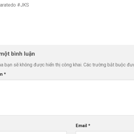
aratedo #JKS
 một bình luận
ủa bạn sẽ không được hiển thị công khai.
Các trường bắt buộc đ
ận
*
Email
*