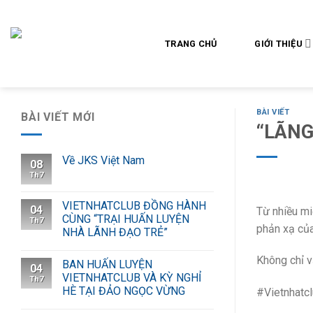
Skip
to
content
TRANG CHỦ
GIỚI THIỆU
BÀI VIẾT
BÀI VIẾT MỚI
“LÃNG 
Về JKS Việt Nam
08
Th7
VIETNHATCLUB ĐỒNG HÀNH
04
Từ nhiều mi
CÙNG “TRẠI HUẤN LUYỆN
Th7
phản xạ của 
NHÀ LÃNH ĐẠO TRẺ”
Không chỉ v
BAN HUẤN LUYỆN
04
VIETNHATCLUB VÀ KỲ NGHỈ
Th7
HÈ TẠI ĐẢO NGỌC VỪNG
#Vietnhatc