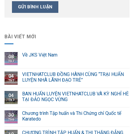
BÀI VIẾT MỚI
Về JKS Việt Nam
08
Th7
VIETNHATCLUB ĐỒNG HÀNH CÙNG “TRẠI HUẤN
04
LUYỆN NHÀ LÃNH ĐẠO TRẺ”
Th7
BAN HUẤN LUYỆN VIETNHATCLUB VÀ KỲ NGHỈ HÈ
04
TẠI ĐẢO NGỌC VỪNG
Th7
Chương trình Tập huấn và Thi Chứng chỉ Quốc tế
30
Karatedo
Th6
CHƯƠNG TRÌNH TẬP HUẤN & THI THĂNG ĐẲNG