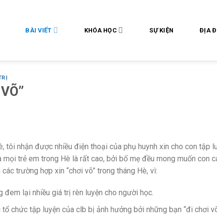
BÀI VIẾT
KHÓA HỌC
SỰ KIỆN
ĐỊA 
TRỊ
 VÕ”
è, tôi nhận được nhiều điện thoại của phụ huynh xin cho con tập l
a mọi trẻ em trong Hè là rất cao, bởi bố mẹ đều mong muốn con c
 các trường hợp xin “chơi võ” trong tháng Hè, vì:
 đem lại nhiều giá trị rèn luyện cho người học.
 tổ chức tập luyện của clb bị ảnh hưởng bởi những bạn “đi chơi võ