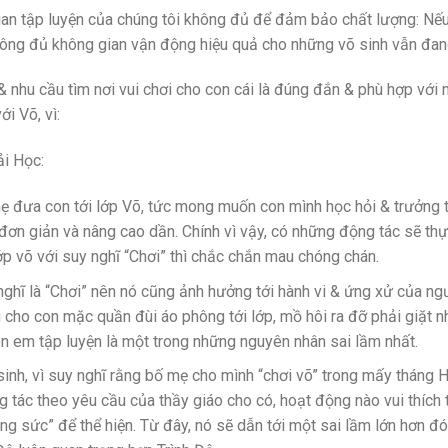
an tập luyện của chúng tôi không đủ để đảm bảo chất lượng: Nếu 
hông đủ không gian vận động hiệu quả cho những võ sinh vẫn đang
 nhu cầu tìm nơi vui chơi cho con cái là đúng đắn & phù hợp với 
i Võ, vì:
ải Học:
ẹ đưa con tới lớp Võ, tức mong muốn con mình học hỏi & trưởng t
 đơn giản và nâng cao dần. Chính vì vậy, có những động tác sẽ thực
lớp võ với suy nghĩ “Chơi” thì chắc chắn mau chóng chán.
nghĩ là “Chơi” nên nó cũng ảnh hưởng tới hành vi & ứng xử của ng
g cho con mặc quần đùi áo phông tới lớp, mồ hôi ra đỡ phải giặt n
on em tập luyện là một trong những nguyên nhân sai lầm nhất.
sinh, vì suy nghĩ rằng bố mẹ cho mình “chơi võ” trong mấy tháng 
g tác theo yêu cầu của thầy giáo cho có, hoạt động nào vui thích t
ng sức” để thể hiện. Từ đây, nó sẽ dẫn tới một sai lầm lớn hơn đó