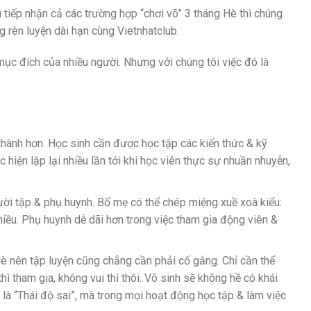
tiếp nhận cả các trường hợp “chơi võ” 3 tháng Hè thì chúng
 rèn luyện dài hạn cùng Vietnhatclub.
mục đích của nhiều người. Nhưng với chúng tôi việc đó là
hành hơn. Học sinh cần được học tập các kiến thức & kỹ
 hiện lặp lại nhiều lần tới khi học viên thực sự nhuần nhuyễn,
ười tập & phụ huynh. Bố mẹ có thể chép miệng xuề xoà kiểu:
hiều. Phụ huynh dễ dãi hơn trong việc tham gia động viên &
Hè nên tập luyện cũng chẳng cần phải cố gắng. Chỉ cần thể
hì tham gia, không vui thì thôi. Võ sinh sẽ không hề có khái
 là “Thái độ sai”, mà trong mọi hoạt động học tập & làm việc