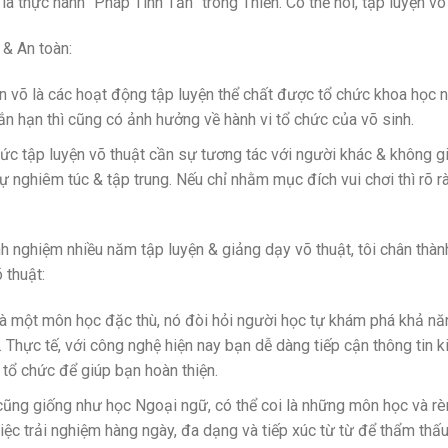
là thực hành “Pháp Tinh Tấn” trong Thiền. Có thể nói, tập luyện võ
 & An toàn:
n võ là các hoạt động tập luyện thể chất được tổ chức khoa học nh
ắn hạn thì cũng có ảnh hưởng về hành vi tổ chức của võ sinh.
hức tập luyện võ thuật cần sự tương tác với người khác & không 
sự nghiêm túc & tập trung. Nếu chỉ nhằm mục đích vui chơi thì rõ 
h nghiệm nhiều năm tập luyện & giảng dạy võ thuật, tôi chân thà
 thuật:
à một môn học đặc thù, nó đòi hỏi người học tự khám phá khả năn
. Thực tế, với công nghệ hiện nay bạn dễ dàng tiếp cận thông tin
 tổ chức để giúp bạn hoàn thiện.
ũng giống như học Ngoại ngữ, có thể coi là những môn học và rè
việc trải nghiệm hàng ngày, đa dạng và tiếp xúc từ từ để thẩm thấu 