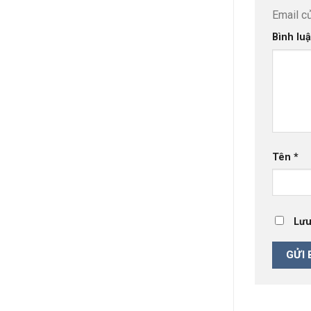
Email c
Bình lu
Tên
*
Lưu