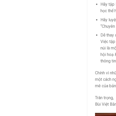
Hãy tập 
học thể 
Hãy luyệ
“Chuyên 
Dễ thay 
Việc tập
núi là m
hội hoạ 
thông tin
Chính vì nh
một cách ng
mê của bản 
Trân trọng,
Bùi Việt Bằ