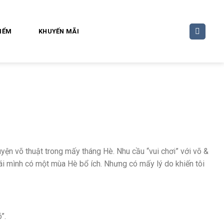
ĐIỂM
KHUYẾN MÃI
uyện võ thuật trong mấy tháng Hè. Nhu cầu “vui chơi” với võ &
ái mình có một mùa Hè bổ ích. Nhưng có mấy lý do khiến tôi
”.