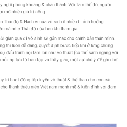
uy nghĩ phóng khoáng & chân thành. Với Tâm thế đó, người
i mở nhiều giá trị sống.
ên Thái độ & Hành vi của võ sinh ít nhiều bị ảnh hưởng.
n mà nó ở Thái độ của bạn khi tham gia.
hời gian qua đi võ sinh sẽ gắn mác cho chính bản thân mình.
ng thì luôn dễ dàng, quyết định bước tiếp khi ở lưng chừng
ự đấu tranh nội tâm lớn như võ thuật (có thể sánh ngang với
 mỏi, áp lực từ bạn tập và thầy giáo, một sự chú ý để ghi nhớ
uy trì hoạt động tập luyện võ thuật & thể thao cho con cái
ện cho thanh thiếu niên Việt nam mạnh mẽ & kiên định với đam