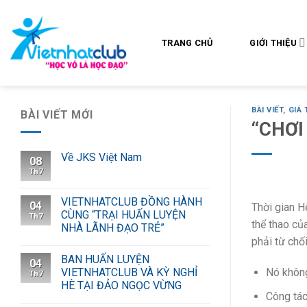
Skip
to
content
TRANG CHỦ
GIỚI THIỆU
BÀI VIẾT
,
GIÁ 
BÀI VIẾT MỚI
“CHƠI
Về JKS Việt Nam
08
Th7
VIETNHATCLUB ĐỒNG HÀNH
04
Thời gian H
CÙNG “TRẠI HUẤN LUYỆN
Th7
thể thao củ
NHÀ LÃNH ĐẠO TRẺ”
phải từ chối
BAN HUẤN LUYỆN
04
VIETNHATCLUB VÀ KỲ NGHỈ
Nó không
Th7
HÈ TẠI ĐẢO NGỌC VỪNG
Công tác