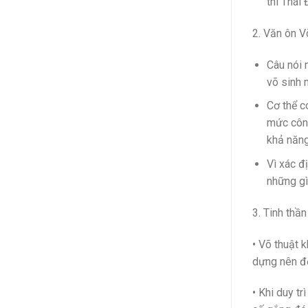
thì Thái
2. Văn ôn V
Câu nói 
võ sinh 
Cơ thể c
mức công
khả năng
Vì xác đị
những gì
3. Tinh thần 
• Võ thuật 
dựng nên để
• Khi duy t