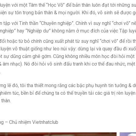
luyện với một Tâm thế “Học Võ” để bản thân luôn đạt tới những s
hiện sự tôn trọng bản thân & mọi người. Khi đó, võ sinh sẽ được gợ
n tập với Tinh thần “Chuyên nghiệp”. Chính vì suy nghĩ “chơi võ” n
nghiệp” hay “Nghiệp dư” không nằm ở mục đích của việc Tập luyệ
đổi hoặc từ bỏ chính cũng xuất phát từ suy nghĩ “chơi võ” để rồi t
 luyện võ thuật giống như leo núi vậy: dừng lại và quay đầu đi xuố
ột sự dũng cảm ghê gớm. Cũng không nhiều môn học đòi hỏi một s
& âm nhạc). Nó đòi hỏi võ sinh đấu tranh khi cơ thể đau nhức, mệt
.
ững lẽ đó, tôi tha thiết mong rằng các bậc phụ huynh tin tưởng & d
hiêm túc, bền bỉ để chúng ta có thể truyền tải các giá trị rèn luy
thân.
ng – Chủ nhiệm Vietnhatclub