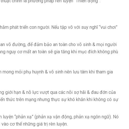
 thuật chính là phương pháp rèn luyện “Thiền động”.
ằm phát triển con người. Nếu tập võ với suy nghĩ “vui chơi”
gian võ đường, để đảm bảo an toàn cho võ sinh & mọi người
ràng nguy cơ mất an toàn sẽ gia tăng khi mục đích không phù
nh mong mỏi phụ huynh & võ sinh nên lưu tâm khi tham gia
g giới hạn & nỗ lực vượt qua các nỗi sợ hãi & đau đớn của
 kiến thức trên mạng nhưng thực sự khó khăn khi không có sự
n luyện “phản xạ” (phản xạ vận động, phản xạ ngôn ngữ). Nó
vào cơ thể những giá trị rèn luyện.