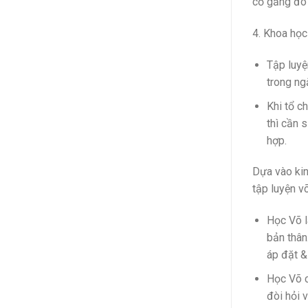
cố gắng đó 
4. Khoa học
Tập luyệ
trong ng
Khi tổ c
thì cần 
hợp.
Dựa vào kin
tập luyện võ
Học Võ l
bản thân
áp đặt &
Học Võ c
đòi hỏi 