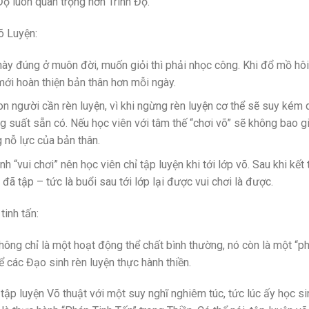
 Độ luôn quan trọng hơn Trình Độ.
õ Luyện:
này đúng ở muôn đời, muốn giỏi thì phải nhọc công. Khi đổ mồ hôi 
mới hoàn thiện bản thân hơn mỗi ngày.
on người cần rèn luyện, vì khi ngừng rèn luyện cơ thể sẽ suy kém 
 suất sẵn có. Nếu học viên với tâm thế “chơi võ” sẽ không bao g
 nỗ lực của bản thân.
nh “vui chơi” nên học viên chỉ tập luyện khi tới lớp võ. Sau khi kết
 đã tập – tức là buổi sau tới lớp lại được vui chơi là được.
tinh tấn:
không chỉ là một hoạt động thể chất bình thường, nó còn là một 
 các Đạo sinh rèn luyện thực hành thiền.
rì tập luyện Võ thuật với một suy nghĩ nghiêm túc, tức lúc ấy học 