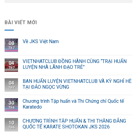
BÀI VIẾT MỚI
Về JKS Việt Nam
08
Th7
VIETNHATCLUB ĐỒNG HÀNH CÙNG “TRẠI HUẤN
04
LUYỆN NHÀ LÃNH ĐẠO TRẺ”
Th7
BAN HUẤN LUYỆN VIETNHATCLUB VÀ KỲ NGHỈ HÈ
04
TẠI ĐẢO NGỌC VỪNG
Th7
Chương trình Tập huấn và Thi Chứng chỉ Quốc tế
30
Karatedo
Th6
CHƯƠNG TRÌNH TẬP HUẤN & THI THĂNG ĐẲNG
10
QUỐC TẾ KARATE SHOTOKAN JKS 2026
Th6