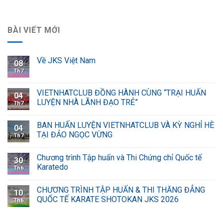
BÀI VIẾT MỚI
Về JKS Việt Nam
08
Th7
VIETNHATCLUB ĐỒNG HÀNH CÙNG “TRẠI HUẤN
04
LUYỆN NHÀ LÃNH ĐẠO TRẺ”
Th7
BAN HUẤN LUYỆN VIETNHATCLUB VÀ KỲ NGHỈ HÈ
04
TẠI ĐẢO NGỌC VỪNG
Th7
Chương trình Tập huấn và Thi Chứng chỉ Quốc tế
30
Karatedo
Th6
CHƯƠNG TRÌNH TẬP HUẤN & THI THĂNG ĐẲNG
10
QUỐC TẾ KARATE SHOTOKAN JKS 2026
Th6