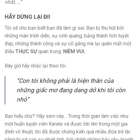
nhất, …”
HÃY DỪNG LẠI ĐI!
Tôi sẽ cho bạn biết bạn đã làm gì sai: Bạn bị thu hút bởi
những màn trình diễn, sự vinh quang, bảng thành tích tuyệt
đẹp, những thành công và sự cố gắng mà lại quên mất một
điều
THỰC SỰ
quan trọng:
NIỀM VUI.
Bây giờ hãy nhắc lại theo tôi:
“Con tôi không phải là hiện thân của
những giấc mơ đang dang dở khi tôi còn
nhỏ”
Bạn hiểu chứ? Hãy xem này… Trong thời gian làm việc như
một huấn luyện viên Karate và được lớn lên trong một gia
đình võ thuật, tôi đã được chứng kiến quá nhiều đứa trẻ tài
năng bị rút cạn sự nhiệt tình, bởi chính những bậc phụ huynh