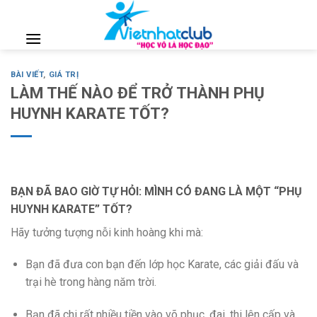
Skip
to
content
BÀI VIẾT
,
GIÁ TRỊ
LÀM THẾ NÀO ĐỂ TRỞ THÀNH PHỤ
HUYNH KARATE TỐT?
BẠN ĐÃ BAO GIỜ TỰ HỎI: MÌNH CÓ ĐANG LÀ MỘT “PHỤ
HUYNH KARATE” TỐT?
Hãy tưởng tượng nỗi kinh hoàng khi mà:
Bạn đã đưa con bạn đến lớp học Karate, các giải đấu và
trại hè trong hàng năm trời.
Bạn đã chi rất nhiều tiền vào võ phục, đai, thi lên cấp và