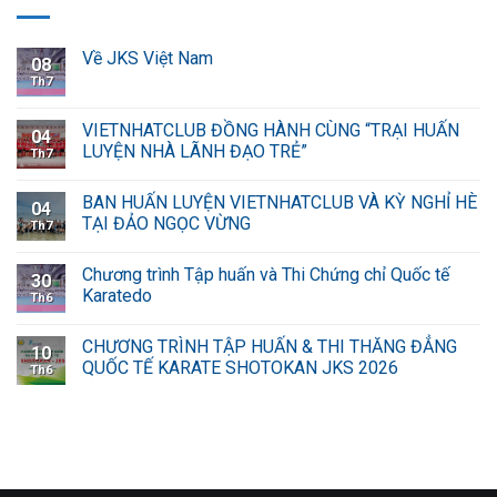
Về JKS Việt Nam
08
Th7
VIETNHATCLUB ĐỒNG HÀNH CÙNG “TRẠI HUẤN
04
LUYỆN NHÀ LÃNH ĐẠO TRẺ”
Th7
BAN HUẤN LUYỆN VIETNHATCLUB VÀ KỲ NGHỈ HÈ
04
TẠI ĐẢO NGỌC VỪNG
Th7
Chương trình Tập huấn và Thi Chứng chỉ Quốc tế
30
Karatedo
Th6
CHƯƠNG TRÌNH TẬP HUẤN & THI THĂNG ĐẲNG
10
QUỐC TẾ KARATE SHOTOKAN JKS 2026
Th6