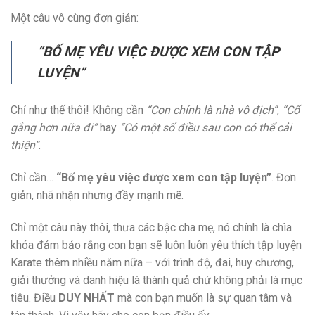
Một câu vô cùng đơn giản:
“BỐ MẸ YÊU VIỆC ĐƯỢC XEM CON TẬP
LUYỆN”
Chỉ như thế thôi! Không cần
“Con chính là nhà vô địch”
,
“Cố
gắng hơn nữa đi”
hay
“Có một số điều sau con có thể cải
thiện”
.
Chỉ cần…
“Bố mẹ yêu việc được xem con tập luyện”
. Đơn
giản, nhã nhặn nhưng đầy mạnh mẽ.
Chỉ một câu này thôi, thưa các bậc cha mẹ, nó chính là chìa
khóa đảm bảo rằng con bạn sẽ luôn luôn yêu thích tập luyện
Karate thêm nhiều năm nữa – với trình độ, đai, huy chương,
giải thưởng và danh hiệu là thành quả chứ không phải là mục
tiêu. Điều
DUY NHẤT
mà con bạn muốn là sự quan tâm và