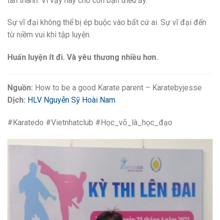
tán thành. Vì vậy hãy cho con bạn điều ấy.
Sự vĩ đại không thể bị ép buộc vào bất cứ ai. Sự vĩ đại đến
từ niềm vui khi tập luyện.
Huấn luyện ít đi. Và yêu thương nhiều hơn.
Nguồn:
How to be a good Karate parent – Karatebyjesse
Dịch:
HLV Nguyễn Sỹ Hoài Nam
#Karatedo #Vietnhatclub #Học_võ_là_học_đạo