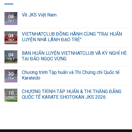
Về JKS Việt Nam
08
Th7
VIETNHATCLUB ĐỒNG HÀNH CÙNG “TRẠI HUẤN
04
LUYỆN NHÀ LÃNH ĐẠO TRẺ”
Th7
BAN HUẤN LUYỆN VIETNHATCLUB VÀ KỲ NGHỈ HÈ
04
TẠI ĐẢO NGỌC VỪNG
Th7
Chương trình Tập huấn và Thi Chứng chỉ Quốc tế
30
Karatedo
Th6
CHƯƠNG TRÌNH TẬP HUẤN & THI THĂNG ĐẲNG
10
QUỐC TẾ KARATE SHOTOKAN JKS 2026
Th6