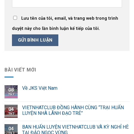
Lưu tên của tôi, email, và trang web trong trình
duyệt này cho lần bình luận kế tiếp của tôi.
BÀI VIẾT MỚI
Về JKS Việt Nam
08
Th7
VIETNHATCLUB ĐỒNG HÀNH CÙNG “TRẠI HUẤN
04
LUYỆN NHÀ LÃNH ĐẠO TRẺ”
Th7
BAN HUẤN LUYỆN VIETNHATCLUB VÀ KỲ NGHỈ HÈ
04
TẠI ĐẢO NGỌC VỪNG
Th7