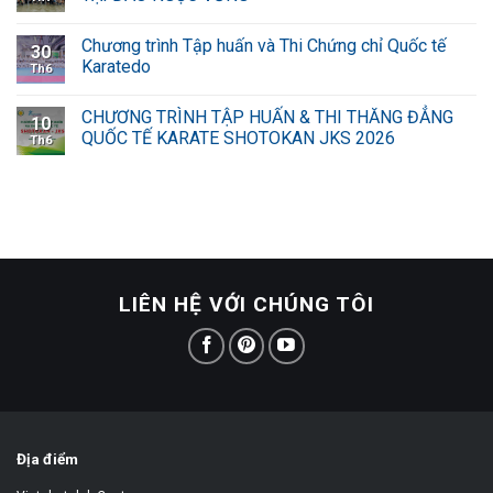
Chương trình Tập huấn và Thi Chứng chỉ Quốc tế
30
Karatedo
Th6
CHƯƠNG TRÌNH TẬP HUẤN & THI THĂNG ĐẲNG
10
QUỐC TẾ KARATE SHOTOKAN JKS 2026
Th6
LIÊN HỆ VỚI CHÚNG TÔI
Địa điểm