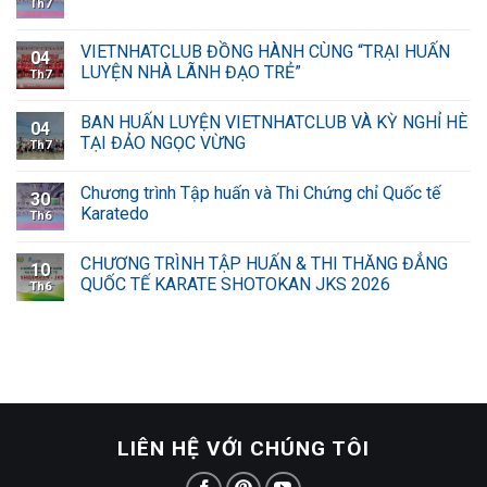
Th7
VIETNHATCLUB ĐỒNG HÀNH CÙNG “TRẠI HUẤN
04
LUYỆN NHÀ LÃNH ĐẠO TRẺ”
Th7
BAN HUẤN LUYỆN VIETNHATCLUB VÀ KỲ NGHỈ HÈ
04
TẠI ĐẢO NGỌC VỪNG
Th7
Chương trình Tập huấn và Thi Chứng chỉ Quốc tế
30
Karatedo
Th6
CHƯƠNG TRÌNH TẬP HUẤN & THI THĂNG ĐẲNG
10
QUỐC TẾ KARATE SHOTOKAN JKS 2026
Th6
LIÊN HỆ VỚI CHÚNG TÔI