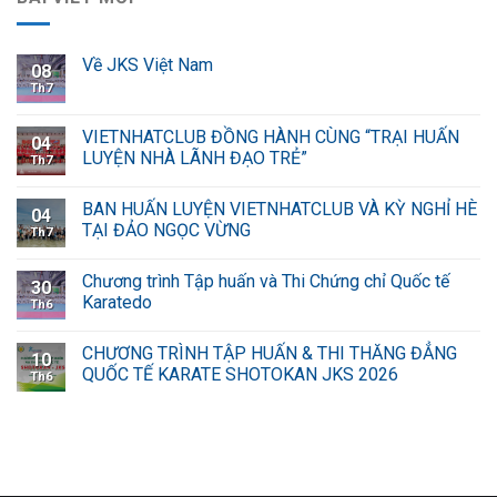
Về JKS Việt Nam
08
Th7
VIETNHATCLUB ĐỒNG HÀNH CÙNG “TRẠI HUẤN
04
LUYỆN NHÀ LÃNH ĐẠO TRẺ”
Th7
BAN HUẤN LUYỆN VIETNHATCLUB VÀ KỲ NGHỈ HÈ
04
TẠI ĐẢO NGỌC VỪNG
Th7
Chương trình Tập huấn và Thi Chứng chỉ Quốc tế
30
Karatedo
Th6
CHƯƠNG TRÌNH TẬP HUẤN & THI THĂNG ĐẲNG
10
QUỐC TẾ KARATE SHOTOKAN JKS 2026
Th6