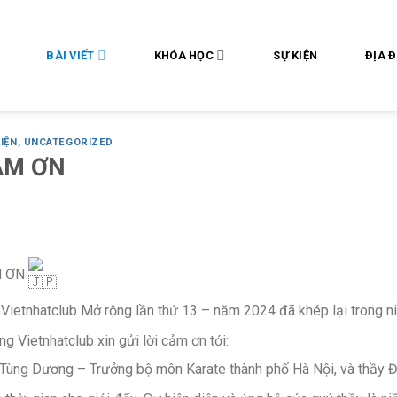
BÀI VIẾT
KHÓA HỌC
SỰ KIỆN
ĐỊA 
IỆN
,
UNCATEGORIZED
ẢM ƠN
M ƠN
Vietnhatclub Mở rộng lần thứ 13 – năm 2024 đã khép lại trong n
ng Vietnhatclub xin gửi lời cảm ơn tới:
Tùng Dương – Trưởng bộ môn Karate thành phố Hà Nội, và thầy Đ