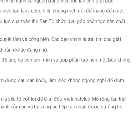
iềm vinh hạnh và nguồn động viên lớn lao cho giải đấu.
m việc tận tâm, cống hiến không mệt mỏi để mang đến một
nỗ lực của toàn thể Ban Tổ chức đều góp phần tạo nên chất
uyết tâm và cống hiến. Các bạn chính là trái tim của giải
 khoảnh khắc đáng nhớ.
t để ủng hộ con em mình và góp phần tạo nên một bầu không
hầm đứng sau sân khấu, làm việc không ngừng nghỉ để đảm
h là yếu tố cốt lõi để Giải đấu Vietnhatclub Mở rộng lần thứ
thành cảm ơn và hy vọng sẽ tiếp tục nhận được sự ủng hộ