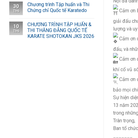
Nội đã dành
Chương trình Tập huấn và Thi
30
Chứng chỉ Quốc tế Karatedo
Cảm ơn B
Th6
giải đấu ch
CHƯƠNG TRÌNH TẬP HUẤN &
10
lượng và uy 
THI THĂNG ĐẲNG QUỐC TẾ
Th6
KARATE SHOTOKAN JKS 2026
Cảm ơn cá
đấu, và nhữ
Cảm ơn q
khí cổ vũ s
Cảm ơn đ
bảo mọi chi
Sự hiện diệ
13 năm 2024
trong những
Trân trọng,
Ban tổ chức
_______