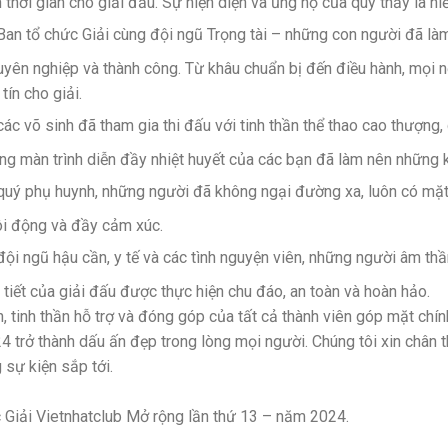
 thời gian cho giải đấu. Sự hiện diện và ủng hộ của quý thầy là n
an tổ chức Giải cùng đội ngũ Trọng tài – những con người đã là
uyên nghiệp và thành công. Từ khâu chuẩn bị đến điều hành, mọi 
tín cho giải.
c võ sinh đã tham gia thi đấu với tinh thần thể thao cao thượng, q
ng màn trình diễn đầy nhiệt huyết của các bạn đã làm nên những
uý phụ huynh, những người đã không ngại đường xa, luôn có mặ
ôi động và đầy cảm xúc.
ội ngũ hậu cần, y tế và các tình nguyện viên, những người âm t
 tiết của giải đấu được thực hiện chu đáo, an toàn và hoàn hảo.
n, tinh thần hỗ trợ và đóng góp của tất cả thành viên góp mặt chín
 trở thành dấu ấn đẹp trong lòng mọi người. Chúng tôi xin chân 
 sự kiện sắp tới.
 Giải Vietnhatclub Mở rộng lần thứ 13 – năm 2024.