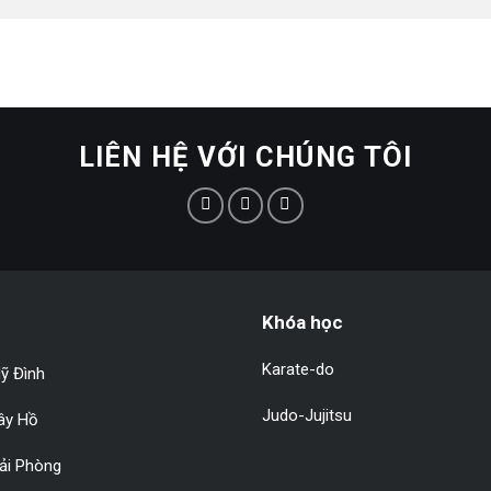
LIÊN HỆ VỚI CHÚNG TÔI
Khóa học
Karate-do
ỹ Đình
Judo-Jujitsu
Tây Hồ
Hải Phòng