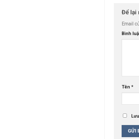
Để lại
Email c
Bình lu
Tên
*
Lưu