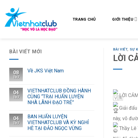
Skip
to
content
TRANG CHỦ
GIỚI THIỆU
BÀI VIẾT
,
SỰ K
BÀI VIẾT MỚI
LỜI C
Về JKS Việt Nam
08
Th7
VIETNHATCLUB ĐỒNG HÀNH
04
LỜI CẢ
CÙNG “TRẠI HUẤN LUYỆN
Th7
NHÀ LÃNH ĐẠO TRẺ”
Giải đấu 
BAN HUẤN LUYỆN
04
này, võ đườ
VIETNHATCLUB VÀ KỲ NGHỈ
Th7
Thầy Lê 
HÈ TẠI ĐẢO NGỌC VỪNG