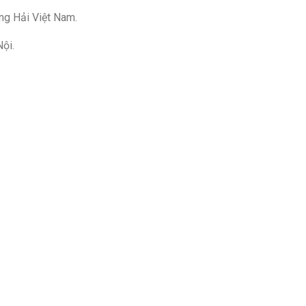
ng Hải Việt Nam.
ội.