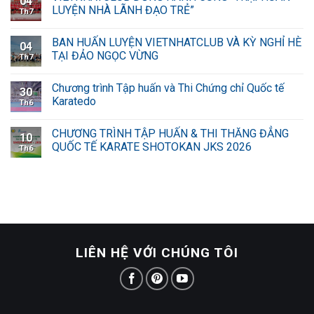
04
LUYỆN NHÀ LÃNH ĐẠO TRẺ”
Th7
BAN HUẤN LUYỆN VIETNHATCLUB VÀ KỲ NGHỈ HÈ
04
TẠI ĐẢO NGỌC VỪNG
Th7
Chương trình Tập huấn và Thi Chứng chỉ Quốc tế
30
Karatedo
Th6
CHƯƠNG TRÌNH TẬP HUẤN & THI THĂNG ĐẲNG
10
QUỐC TẾ KARATE SHOTOKAN JKS 2026
Th6
LIÊN HỆ VỚI CHÚNG TÔI