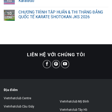
Karatedo
Th6
CHƯƠNG TRÌNH TẬP HUẤN & THI THĂNG ĐẲNG
10
QUỐC TẾ KARATE SHOTOKAN JKS 2026
Th6
LIÊN HỆ VỚI CHÚNG TÔI
Địa điểm
Vietnhatclub Centre
Vietnhatclub Mỹ Đình
Vietnhatclub Cầu Giấy
Vietnhatclub Tây Hồ