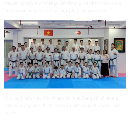
chuyên nghiệp, nơi mỗi học viên không chỉ phát triển về thể
lực mà còn hoàn thiện về ý chí, kỷ luật và nhân cách.
Cuối buổi tập, thầy Chủ nhiệm Bùi Việt Bằng đã có những
chia sẻ động viên, khích lệ các võ sinh cũng như Ban Huấn
Luyện
Hành trình chinh phục Karate năm 2026