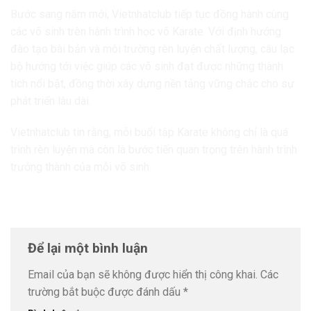
Bước sang năm mới, Vietnhatclub tiếp tục đồng hành cùng
các võ sinh trên hành trình học võ Karate. Với định hướng
đào tạo bài bản và môi trường rèn luyện chất lượng, câu lạc
bộ hướng tới việc giúp các võ sinh đạt được những thành
tích nổi bật, đồng thời xây dựng nền tảng vững chắc cho sự
phát triển lâu dài.
Vietnhatclub tin rằng, mỗi buổi tập Karate không chỉ là quá
trình rèn luyện mà còn là bước tiến quan trọng trên hành trình
trưởng thành của mỗi võ sinh.
Để lại một bình luận
Email của bạn sẽ không được hiển thị công khai.
Các
trường bắt buộc được đánh dấu
*