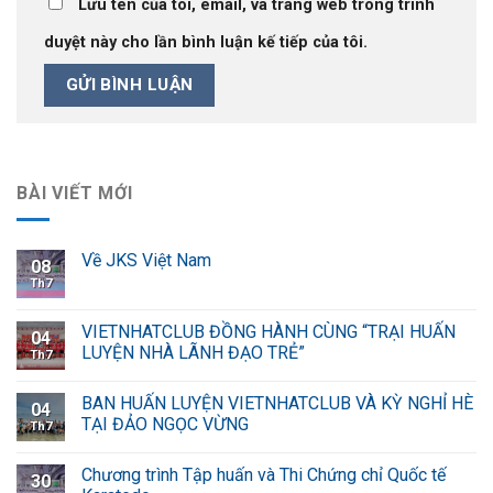
Lưu tên của tôi, email, và trang web trong trình
duyệt này cho lần bình luận kế tiếp của tôi.
BÀI VIẾT MỚI
Về JKS Việt Nam
08
Th7
VIETNHATCLUB ĐỒNG HÀNH CÙNG “TRẠI HUẤN
04
LUYỆN NHÀ LÃNH ĐẠO TRẺ”
Th7
BAN HUẤN LUYỆN VIETNHATCLUB VÀ KỲ NGHỈ HÈ
04
TẠI ĐẢO NGỌC VỪNG
Th7
Chương trình Tập huấn và Thi Chứng chỉ Quốc tế
30