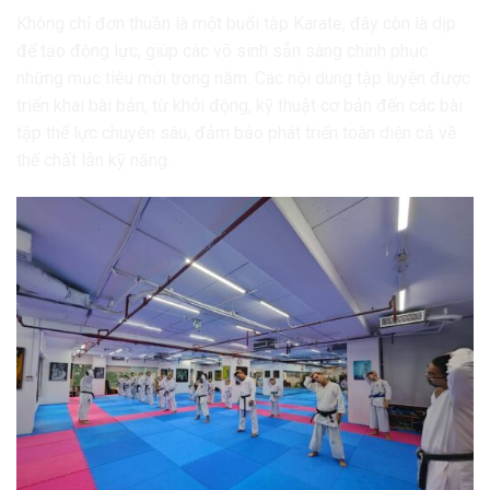
Không chỉ đơn thuần là một buổi tập Karate, đây còn là dịp
để tạo động lực, giúp các võ sinh sẵn sàng chinh phục
những mục tiêu mới trong năm. Các nội dung tập luyện được
triển khai bài bản, từ khởi động, kỹ thuật cơ bản đến các bài
tập thể lực chuyên sâu, đảm bảo phát triển toàn diện cả về
thể chất lẫn kỹ năng.