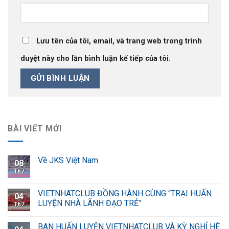
Lưu tên của tôi, email, và trang web trong trình
duyệt này cho lần bình luận kế tiếp của tôi.
BÀI VIẾT MỚI
Về JKS Việt Nam
08
Th7
VIETNHATCLUB ĐỒNG HÀNH CÙNG “TRẠI HUẤN
04
LUYỆN NHÀ LÃNH ĐẠO TRẺ”
Th7
BAN HUẤN LUYỆN VIETNHATCLUB VÀ KỲ NGHỈ HÈ