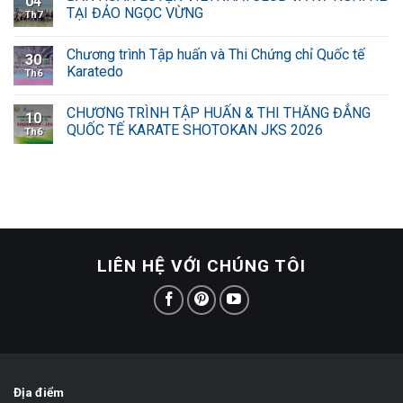
04
TẠI ĐẢO NGỌC VỪNG
Th7
Chương trình Tập huấn và Thi Chứng chỉ Quốc tế
30
Karatedo
Th6
CHƯƠNG TRÌNH TẬP HUẤN & THI THĂNG ĐẲNG
10
QUỐC TẾ KARATE SHOTOKAN JKS 2026
Th6
LIÊN HỆ VỚI CHÚNG TÔI
Địa điểm