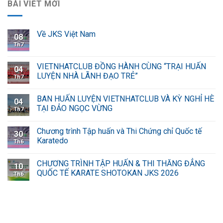
BÀI VIẾT MỚI
Về JKS Việt Nam
08
Th7
VIETNHATCLUB ĐỒNG HÀNH CÙNG “TRẠI HUẤN
04
LUYỆN NHÀ LÃNH ĐẠO TRẺ”
Th7
BAN HUẤN LUYỆN VIETNHATCLUB VÀ KỲ NGHỈ HÈ
04
TẠI ĐẢO NGỌC VỪNG
Th7
Chương trình Tập huấn và Thi Chứng chỉ Quốc tế
30
Karatedo
Th6
CHƯƠNG TRÌNH TẬP HUẤN & THI THĂNG ĐẲNG
10
QUỐC TẾ KARATE SHOTOKAN JKS 2026
Th6