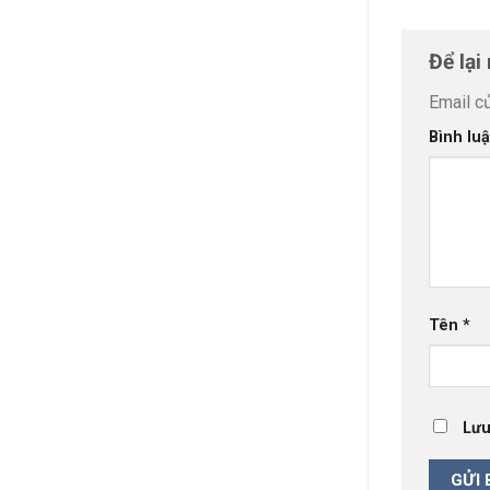
Để lại
Email c
Bình lu
Tên
*
Lưu