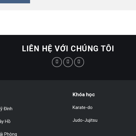
LIÊN HỆ VỚI CHÚNG TÔI
Khóa học
Karate-do
ỹ Đình
Judo-Jujitsu
Tây Hồ
Hải Phòng