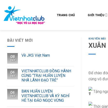
Skip
to
content
TRANG CHỦ
GIỚI THIỆU
KHUYẾN MÃI
BÀI VIẾT MỚI
XUÂN 
Về JKS Việt Nam
08
Th7
VIETNHATCLUB ĐỒNG HÀNH
04
Để chào đón
CÙNG “TRẠI HUẤN LUYỆN
Th7
cùng võ đư
NHÀ LÃNH ĐẠO TRẺ”
BAN HUẤN LUYỆN
Tặng nga
04
VIETNHATCLUB VÀ KỲ NGHỈ
Th7
HÈ TẠI ĐẢO NGỌC VỪNG
Thời gia