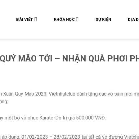
BÀI VIẾT
KHÓA HỌC
SỰ KIỆN
ĐỊA 
QUÝ MÃO TỚI – NHẬN QUÀ PHƠI P
 Xuân Quý Mão 2023, Vietnhatclub dành tặng các võ sinh mới một
ờng:
y một bộ võ phục Karate-Do trị giá 500.000 VNĐ.
n áp dụng: 01/02/2023 – 28/02/2023 tại tất cả võ đường Vietnha