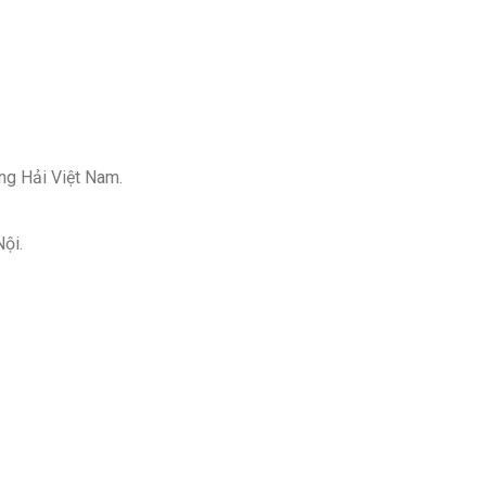
ng Hải Việt Nam.
ội.