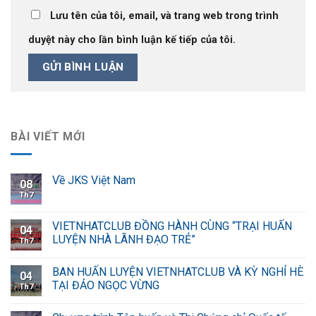
Lưu tên của tôi, email, và trang web trong trình
duyệt này cho lần bình luận kế tiếp của tôi.
BÀI VIẾT MỚI
Về JKS Việt Nam
08
Th7
VIETNHATCLUB ĐỒNG HÀNH CÙNG “TRẠI HUẤN
04
LUYỆN NHÀ LÃNH ĐẠO TRẺ”
Th7
BAN HUẤN LUYỆN VIETNHATCLUB VÀ KỲ NGHỈ HÈ
04
TẠI ĐẢO NGỌC VỪNG
Th7