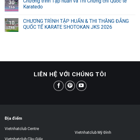
Chương trình Tập huấn và Thi Chứng chỉ Quốc tế
30
Karatedo
Th6
CHƯƠNG TRÌNH TẬP HUẤN & THI THĂNG ĐẲNG
10
QUỐC TẾ KARATE SHOTOKAN JKS 2026
Th6
LIÊN HỆ VỚI CHÚNG TÔI
Địa điểm
Vietnhatclub Centre
Vietnhatclub Mỹ Đình
Vietnhatclub Cầu Giấy