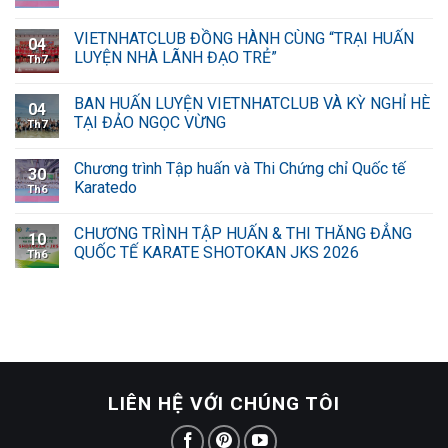
VIETNHATCLUB ĐỒNG HÀNH CÙNG “TRẠI HUẤN
04
LUYỆN NHÀ LÃNH ĐẠO TRẺ”
Th7
BAN HUẤN LUYỆN VIETNHATCLUB VÀ KỲ NGHỈ HÈ
04
TẠI ĐẢO NGỌC VỪNG
Th7
Chương trình Tập huấn và Thi Chứng chỉ Quốc tế
30
Karatedo
Th6
CHƯƠNG TRÌNH TẬP HUẤN & THI THĂNG ĐẲNG
10
QUỐC TẾ KARATE SHOTOKAN JKS 2026
Th6
LIÊN HỆ VỚI CHÚNG TÔI