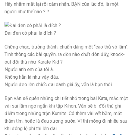
Hãy nhắm mắt lại rồi cảm nhận. BẠN của lúc đó, là một
người như thế nào ? ?
Đai đen có phải là đích ?
Chững chạc, trưởng thành, chuẩn dáng một “cao thủ võ lâm”.
Tinh thông các bài quyền, ra đòn nào chất đòn đấy, knock-
out đối thủ như Karate Kid ?
Người anh em của tôi à,
Không hẳn là như vậy đâu.
Người đeo lên chiếc đai danh giá ấy, vẫn là bạn thôi.
Bạn vẫn sẽ quên những chi tiết nhỏ trong bài Kata, mắc một
vài sai lầm ngớ ngẩn khi tập Kihon. Vẫn sẽ bị đối thủ ghi
điểm trong những trận Kumite. Có thêm vài vết bầm, mắt
thâm tím, hoặc là đau xương sườn. Ví thì mỏng đi nhiều sau
khi đóng lệ phí thi lên đai.