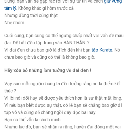
Đúng, bạn vẫn sẽ gặp rắc rối với sự tự tin và cách
giữ vững
tâm lý
. Không khác gì hôm trước cả.
Nhưng đồng thời cũng thật…
Nhẹ nhõm.
Cuối cùng, bạn cũng có thể ngừng chấp nhất với vấn đề màu
đai. Để bắt đầu tập trung vào BẢN THÂN. ?
Vì đai đen chưa bao giờ là đích đến khi bạn
tập Karate
. Nó
chưa bao giờ và cũng có thể là không bao giờ.
Hãy xóa bỏ những lầm tưởng về đai đen !
Vậy sao mỗi người chúng ta đều tưởng rằng nó là điểm kết
thúc ?
Vì lời nói dối hay sẽ được yêu thích hơn là sự thật mất lòng.
Vì nếu bạn biết được sự thật, có lẽ bạn sẽ chẳng bao giờ đi
tập võ và cũng sẽ chẳng ngồi đây đọc bài này.
Bạn có thể vẫn là chính mình.
Nhưng lúc đó, bạn sẽ nhận ra rằng, huyền đai đóng một vai