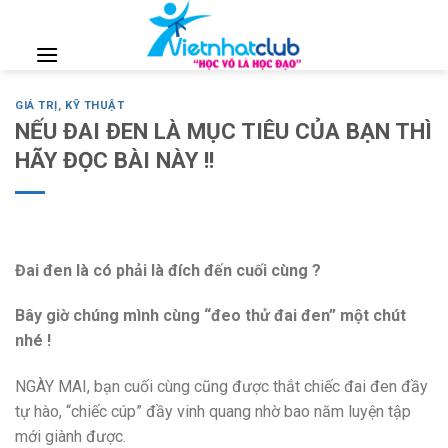
Skip
to
content
GIÁ TRỊ
,
KỸ THUẬT
NẾU ĐAI ĐEN LÀ MỤC TIÊU CỦA BẠN THÌ
HÃY ĐỌC BÀI NÀY !!
Đai đen là có phải là đích đến cuối cùng ?
Bây giờ chúng mình cùng “đeo thử đai đen” một chút
nhé !
NGÀY MAI, bạn cuối cùng cũng được thắt chiếc đai đen đầy
tự hào, “chiếc cúp” đầy vinh quang nhờ bao năm luyện tập
mới giành được.