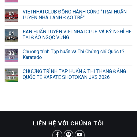
VIETNHATCLUB ĐỒNG HÀNH CÙNG “TRẠI HUẤN
04
LUYỆN NHÀ LÃNH ĐẠO TRẺ”
Th7
BAN HUẤN LUYỆN VIETNHATCLUB VÀ KỲ NGHỈ HÈ
04
TẠI ĐẢO NGỌC VỪNG
Th7
Chương trình Tập huấn và Thi Chứng chỉ Quốc tế
30
Karatedo
Th6
CHƯƠNG TRÌNH TẬP HUẤN & THI THĂNG ĐẲNG
10
QUỐC TẾ KARATE SHOTOKAN JKS 2026
Th6
LIÊN HỆ VỚI CHÚNG TÔI