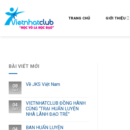
Skip
to
content
TRANG CHỦ
GIỚI THIỆU
BÀI VIẾT MỚI
Về JKS Việt Nam
08
Th7
VIETNHATCLUB ĐỒNG HÀNH
04
CÙNG “TRẠI HUẤN LUYỆN
Th7
NHÀ LÃNH ĐẠO TRẺ”
BAN HUẤN LUYỆN
04