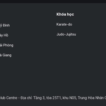
Khóa học
Karate-do
ỹ Đình
Judo-Jujitsu
Tây Hồ
Hải Phòng
à Giang
club Centre - Địa chỉ: Tầng 3, tòa 25T1, khu N05, Trung Hòa Nhâ