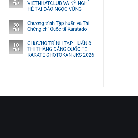
VIETNHATCLUB VÀ KỲ NGHỈ
Th7
HÈ TẠI ĐẢO NGỌC VỪNG
Chương trình Tập huấn và Thi
30
Chứng chỉ Quốc tế Karatedo
Th6
CHƯƠNG TRÌNH TẬP HUẤN &
10
THI THĂNG ĐẲNG QUỐC TẾ
Th6
KARATE SHOTOKAN JKS 2026