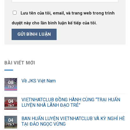
Lưu tên của tôi, email, và trang web trong trình
duyệt này cho lần bình luận kế tiếp của tôi.
BÀI VIẾT MỚI
Về JKS Việt Nam
08
Th7
VIETNHATCLUB ĐỒNG HÀNH CÙNG “TRẠI HUẤN
04
LUYỆN NHÀ LÃNH ĐẠO TRẺ”
Th7
BAN HUẤN LUYỆN VIETNHATCLUB VÀ KỲ NGHỈ HÈ
04
TẠI ĐẢO NGỌC VỪNG
Th7