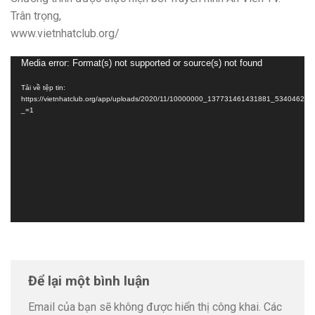
Trân trọng,
www.vietnhatclub.org/
Trình
Media error: Format(s) not supported or source(s) not found
chơi
Tải về tệp tin:
Video
https://vietnhatclub.org/app/uploads/2020/11/10000000_137731461431881_5340462
_=1
Để lại một bình luận
Email của bạn sẽ không được hiển thị công khai.
Các