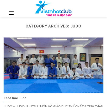
Skip
to
content
CATEGORY ARCHIVES:
JUDO
Khóa học Judo
JUDO – JUDO-JUJITSU | MÔN VÕ GIÁO DỤC THỂ CHẤT & TINH THẦN