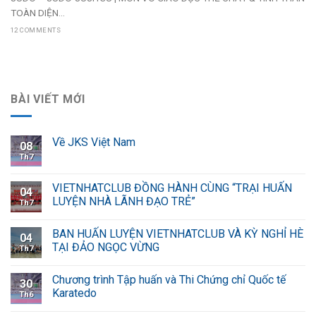
TOÀN DIỆN...
12 COMMENTS
BÀI VIẾT MỚI
Về JKS Việt Nam
08
Th7
VIETNHATCLUB ĐỒNG HÀNH CÙNG “TRẠI HUẤN
04
LUYỆN NHÀ LÃNH ĐẠO TRẺ”
Th7
BAN HUẤN LUYỆN VIETNHATCLUB VÀ KỲ NGHỈ HÈ
04
TẠI ĐẢO NGỌC VỪNG
Th7
Chương trình Tập huấn và Thi Chứng chỉ Quốc tế
30
Karatedo
Th6