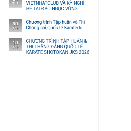
VIETNHATCLUB VÀ KỲ NGHỈ
Th7
HÈ TẠI ĐẢO NGỌC VỪNG
Chương trình Tập huấn và Thi
30
Chứng chỉ Quốc tế Karatedo
Th6
CHƯƠNG TRÌNH TẬP HUẤN &
10
THI THĂNG ĐẲNG QUỐC TẾ
Th6
KARATE SHOTOKAN JKS 2026