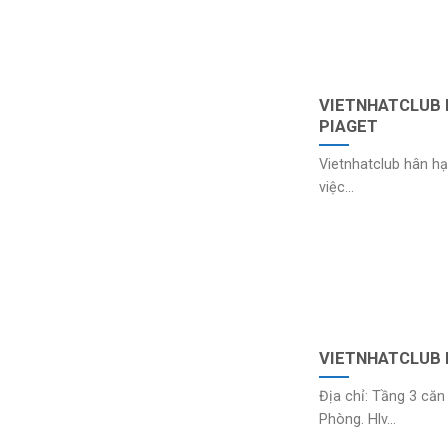
VIETNHATCLUB 
PIAGET
Vietnhatclub hân h
việc...
VIETNHATCLUB 
Địa chỉ: Tầng 3 că
Phòng. Hlv...