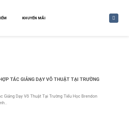
ĐIỂM
KHUYẾN MÃI
HỢP TÁC GIẢNG DẠY VÕ THUẬT TẠI TRƯỜNG
ác Giảng Dạy Võ Thuật Tại Trường Tiểu Học Brendon
h...