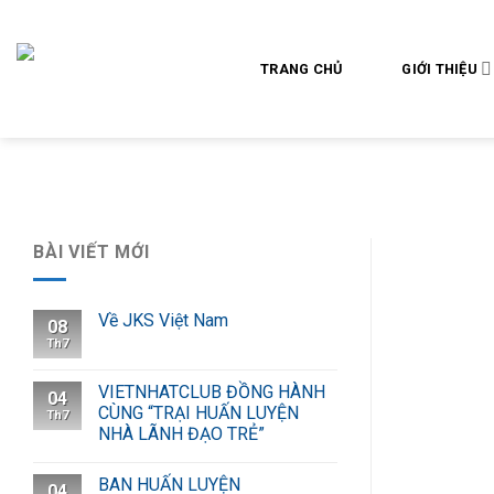
Skip
to
content
TRANG CHỦ
GIỚI THIỆU
BÀI VIẾT MỚI
Về JKS Việt Nam
08
Th7
VIETNHATCLUB ĐỒNG HÀNH
04
CÙNG “TRẠI HUẤN LUYỆN
Th7
NHÀ LÃNH ĐẠO TRẺ”
BAN HUẤN LUYỆN
04